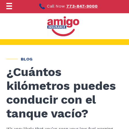
Ir
al
Call Now
773-847-9000
contenido
BLOG
¿Cuántos
kilómetros puedes
conducir con el
tanque vacío?
It’s very likely that you’ve seen your low fuel warning