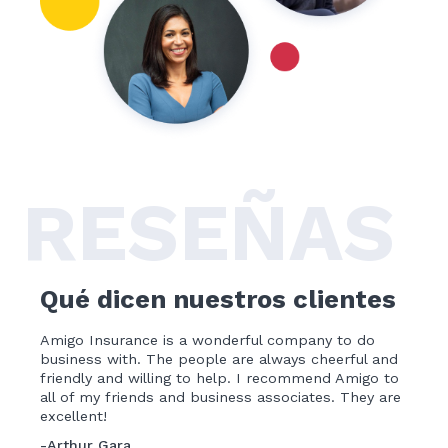
RESEÑAS
Qué dicen nuestros clientes
Amigo Insurance is a wonderful company to do
In my
business with. The people are always cheerful and
compa
friendly and willing to help. I recommend Amigo to
for m
all of my friends and business associates. They are
servi
excellent!
with 
proce
-Arthur Gara