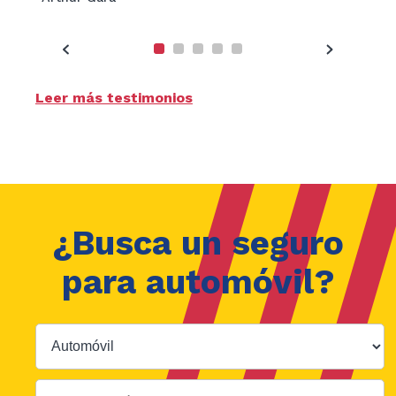
with 
claim
many 
-Juli
Leer más testimonios
¿Busca un seguro
para
automóvil
?