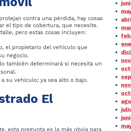
móvil
jun
may
protejan contra una pérdida, hay cosas
abr
r el tipo de cobertura, que necesite.
mar
lle, pero estas cosas incluyen:
feb
ene
, el propietario del vehículo que
dic
su negocio.
nov
ulo también determinará si necesita un
oct
sonal.
sep
a su vehículo; ya sea alto o bajo.
nov
oct
strado El
ago
jul
jun
may
e, esta pregunta es la más obvia para