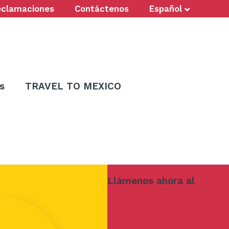
eclamaciones
Contáctenos
Español
s
TRAVEL TO MEXICO
Llámenos ahora al
773-847-9000