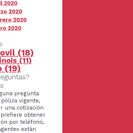
il 2020
zo 2020
rero 2020
ro 2020
s
ovil
(18)
linois
(11)
o
(19)
reguntas?
s
lguna pregunta
póliza vigente,
r una cotización
 prefiere obtener
ión por teléfono,
agentes están