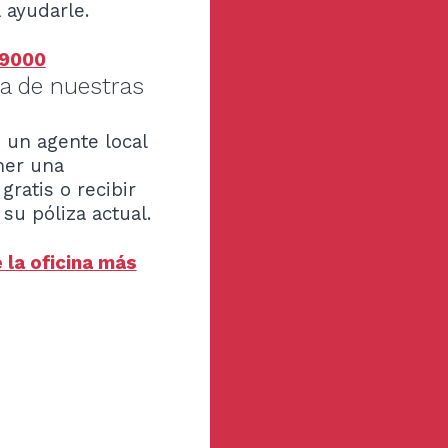
a ayudarle.
9000
na de nuestras
 un agente local
ner una
gratis o recibir
su póliza actual.
 la oficina más