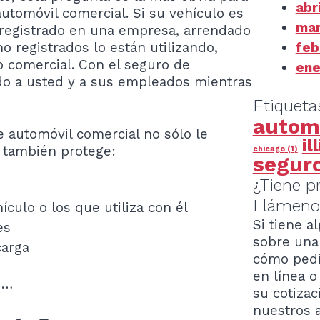
abr
utomóvil comercial. Si su vehículo es
mar
 registrado en una empresa, arrendado
o registrados lo están utilizando,
feb
 comercial. Con el seguro de
ene
do a usted y a sus empleados mientras
Etiqueta
autom
 automóvil comercial no sólo le
il
e también protege:
chicago
(1)
segur
¿Tiene p
Llámeno
culo o los que utiliza con él
Si tiene a
es
sobre una 
carga
cómo pedi
en línea o
o…
su cotizac
nuestros 