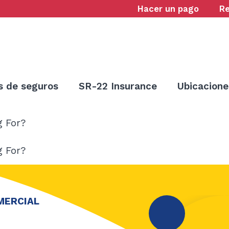
Hacer un pago
R
s de seguros
SR-22 Insurance
Ubicacione
g For?
g For?
MERCIAL