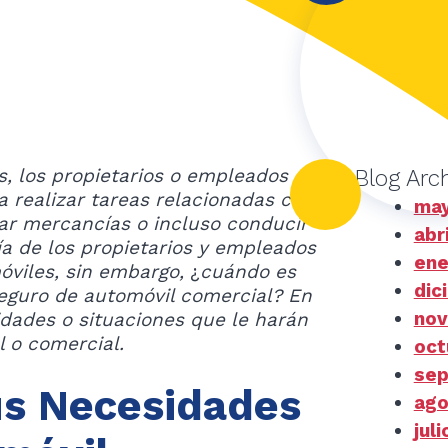
, los propietarios o empleados
Blog Arc
 realizar tareas relacionadas con el
may
gar mercancías o incluso conducir
abr
ía de los propietarios y empleados
ene
óviles,
sin embargo,
¿
cuándo es
dic
seguro de
automóvil comercial?
En
nov
idades o situaciones que le harán
 o comercial.
oct
sep
s Necesidades
ago
jul