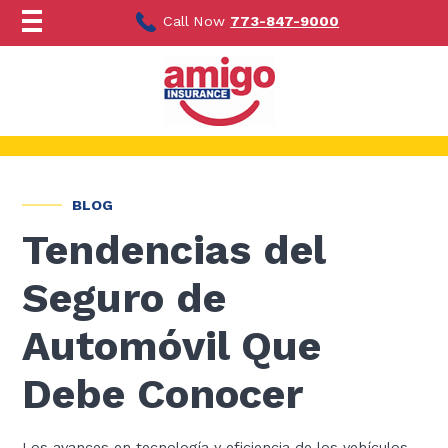
Ir
al
Call Now
773-847-9000
contenido
BLOG
Tendencias del
Seguro de
Automóvil Que
Debe Conocer
Los avances en tecnología y eficiencia de los vehículos