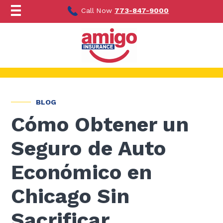
Ir
al
Call Now
773-847-9000
contenido
BLOG
Cómo Obtener un
Seguro de Auto
Económico en
Chicago Sin
Sacrificar