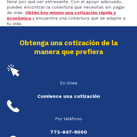
tiene por qué ser estresante. Con el apoyo adecuado,
puedes encontrar la cobertura que necesitas sin pagar
de más.
Obtén hoy mismo una cotización rápida y
económica
y encuentra una cobertura que se adapte a
tu vida.
Obtenga una cotización de la
manera que prefiera
En línea
Comience una cotización
Por teléfono
773-847-9000