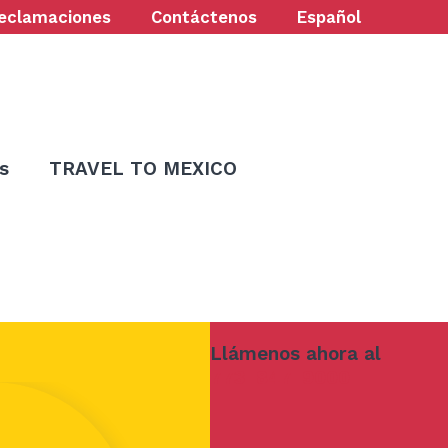
eclamaciones
Contáctenos
Español
s
TRAVEL TO MEXICO
Llámenos ahora al
773-847-9000