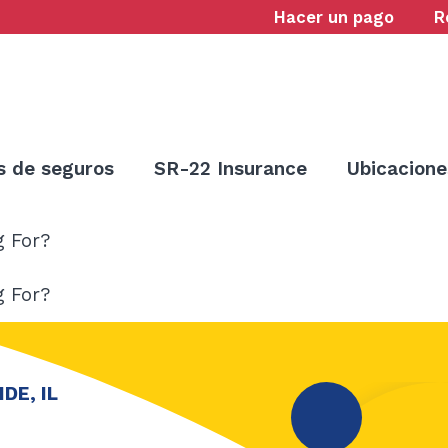
Hacer un pago
R
s de seguros
SR-22 Insurance
Ubicacione
g For?
g For?
DE, IL