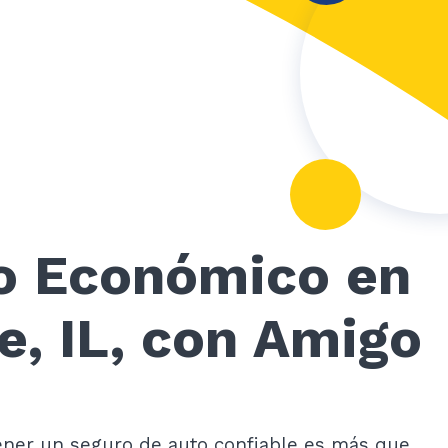
o Económico en
e, IL, con Amigo
tener un seguro de auto confiable es más que