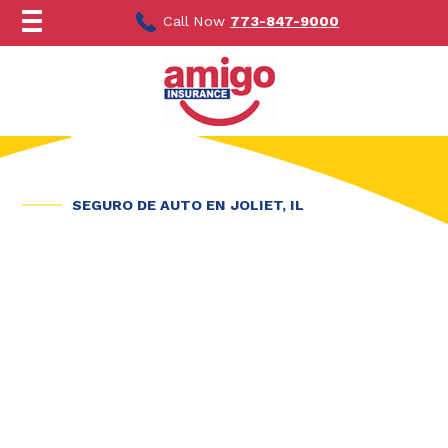
Ir
al
Call Now
773-847-9000
contenido
SEGURO DE AUTO EN JOLIET, IL