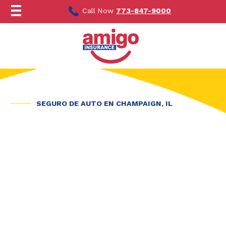
Ir
al
Call Now
773-847-9000
contenido
SEGURO DE AUTO EN CHAMPAIGN, IL